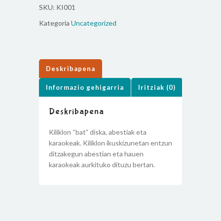
SKU:
KI001
Kategoria
Uncategorized
Deskribapena
Informazio gehigarria
Iritziak (0)
Deskribapena
Kiliklon “bat” diska, abestiak eta
karaokeak. Kiliklon ikuskizunetan entzun
ditzakegun abestian eta hauen
karaokeak aurkituko dituzu bertan.