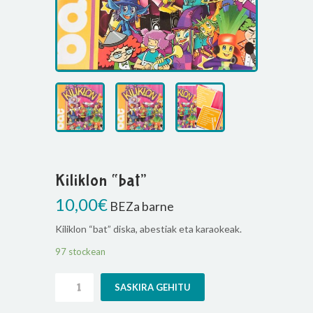
Kiliklon “bat”
10,00
€
BEZa barne
Kiliklon “bat” diska, abestiak eta karaokeak.
97 stockean
Kiliklon
SASKIRA GEHITU
"bat"
quantity