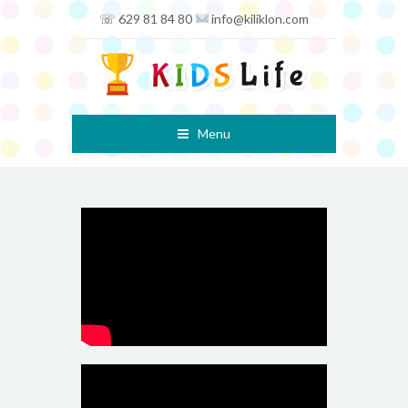
☏ 629 81 84 80
info@kiliklon.com
Menu