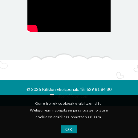
© 2026 Kiliklon Ekoizpenak. ☏ 629 81 84 80
info@kiliklon.com
Gune honek cookieak erabiltzen ditu.
Webgunean nabigatzen jarraituz gero, gure
cookieen erabilera onartzen ari zara.
OK